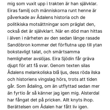
mig som vuxit upp i trakten är han självklar.
Eiras familj och människorna runt henne är
påverkade av Ådalens historia och de
politikiska motsättningar som präglat den,
också det är självklart. När en död man hittas
i älven i närheten av den sedan länge rasade
Sandöbron kommer det förflutna upp till ytan
bokstavligt talat, och smärtsamma
hemligheter avslöjas. Eira Sjödin får gräva
djupt för att få svar. Genom texten silas
Ådalens melankoliska blå ljus, dess röda ilska
och historiens vingslag hörs, trots att tiden
går. Som ådaling, om än utflyttad sedan mer
än fyrtio år så känner jag igen mig. Alsterdal
har fångat det på pricken. Allt knyts ihop.
Berättelsen om Ådalen har fått liv igen.