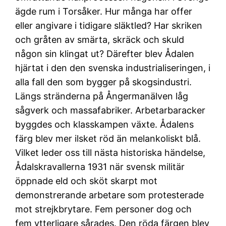
ägde rum i Torsåker. Hur många har offer
eller angivare i tidigare släktled? Har skriken
och gråten av smärta, skräck och skuld
någon sin klingat ut? Därefter blev Ådalen
hjärtat i den den svenska industrialiseringen, i
alla fall den som bygger på skogsindustri.
Längs stränderna på Ångermanälven låg
sågverk och massafabriker. Arbetarbaracker
byggdes och klasskampen växte. Ådalens
färg blev mer ilsket röd än melankoliskt blå.
Vilket leder oss till nästa historiska händelse,
Ådalskravallerna 1931 när svensk militär
öppnade eld och sköt skarpt mot
demonstrerande arbetare som protesterade
mot strejkbrytare. Fem personer dog och
fem ytterligare sårades. Den röda färgen blev