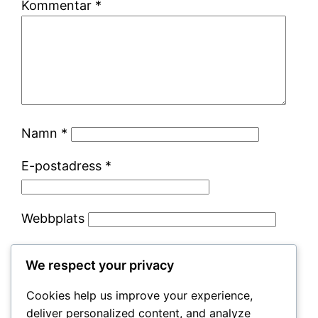
Kommentar
*
Namn
*
E-postadress
*
Webbplats
Spara mitt namn, min e-postadress och
We respect your privacy
webbplats i denna webbläsare till nästa gång
jag skriver en kommentar.
Cookies help us improve your experience,
deliver personalized content, and analyze