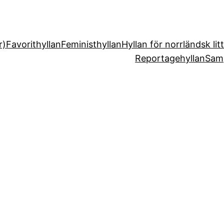
r)
Favorithyllan
Feministhyllan
Hyllan för norrländsk lit
Reportagehyllan
Sam