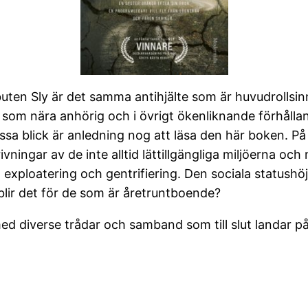
buten Sly är det samma antihjälte som är huvudrollsin
 som nära anhörig och i övrigt ökenliknande förhålla
 blick är anledning nog att läsa den här boken. På 
ivningar av de inte alltid lättillgängliga miljöerna oc
l exploatering och gentrifiering. Den sociala status
r blir det för de som är åretruntboende?
med diverse trådar och samband som till slut landar p