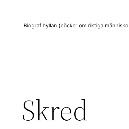
Hoppa
till
innehåll
Biografihyllan (böcker om riktiga människo
Skred