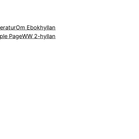
teratur
Om Ebokhyllan
ple Page
WW 2-hyllan