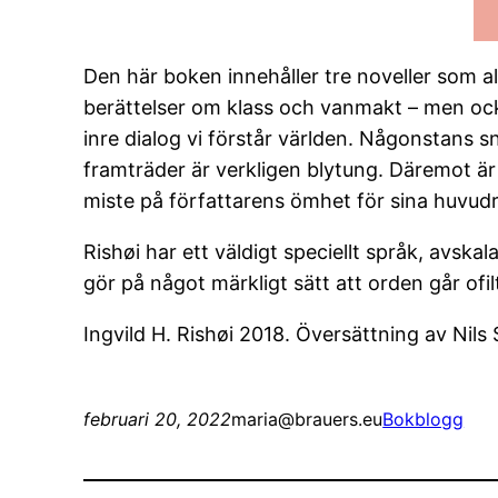
Den här boken innehåller tre noveller som all
berättelser om klass och vanmakt – men oc
inre dialog vi förstår världen. Någonstans 
framträder är verkligen blytung. Däremot är 
miste på författarens ömhet för sina huvudr
Rishøi har ett väldigt speciellt språk, avs
gör på något märkligt sätt att orden går ofi
Ingvild H. Rishøi 2018. Översättning av Nil
februari 20, 2022
maria@brauers.eu
Bokblogg