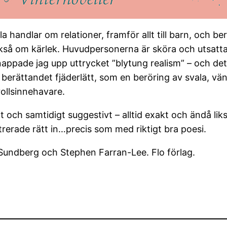
a handlar om relationer, framför allt till barn, och be
kså om kärlek. Huvudpersonerna är sköra och utsatt
snappade jag upp uttrycket ”blytung realism” – och de
berättandet fjäderlätt, som en beröring av svala, vänl
ollsinnehavare.
kalat och samtidigt suggestivt – alltid exakt och änd
ltrerade rätt in…precis som med riktigt bra poesi.
s Sundberg och Stephen Farran-Lee. Flo förlag.