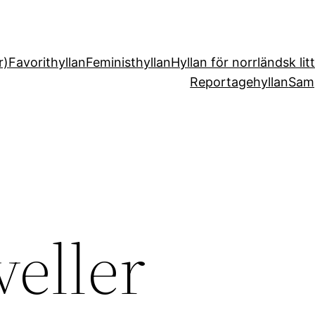
r)
Favorithyllan
Feministhyllan
Hyllan för norrländsk lit
Reportagehyllan
Sam
veller