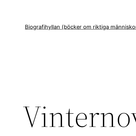
Hoppa
till
innehåll
Biografihyllan (böcker om riktiga människo
Vinterno