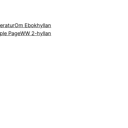
teratur
Om Ebokhyllan
ple Page
WW 2-hyllan