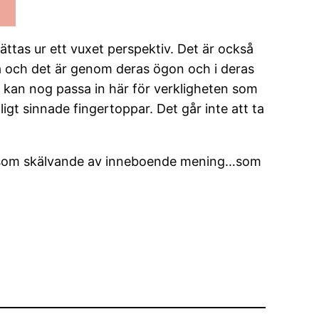
rättas ur ett vuxet perspektiv. Det är också
a och det är genom deras ögon och i deras
t kan nog passa in här för verkligheten som
igt sinnade fingertoppar. Det går inte att ta
å liksom skälvande av inneboende mening…som