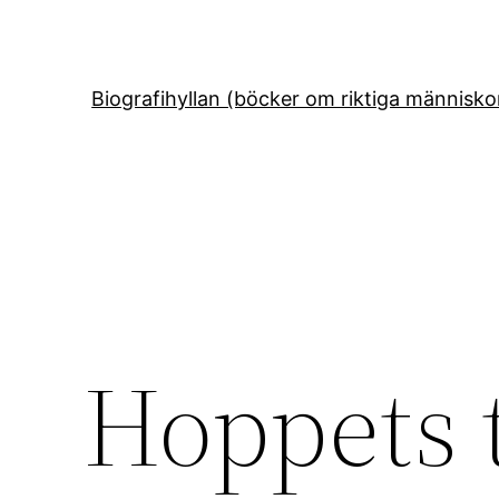
Hoppa
till
innehåll
Biografihyllan (böcker om riktiga människo
Hoppets 