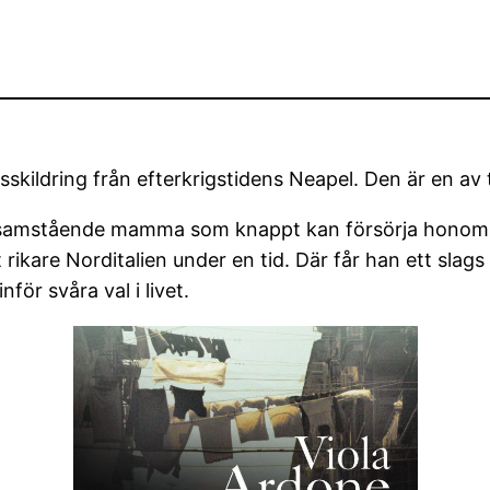
kildring från efterkrigstidens Neapel. Den är en av t
ensamstående mamma som knappt kan försörja honom. 
rikare Norditalien under en tid. Där får han ett slags
för svåra val i livet.