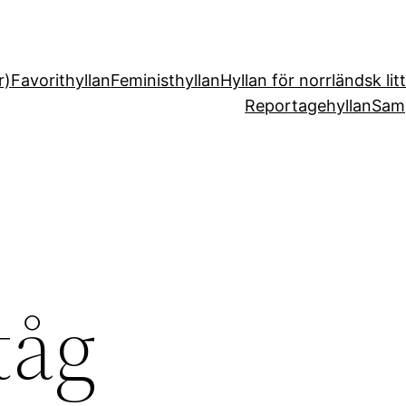
r)
Favorithyllan
Feministhyllan
Hyllan för norrländsk lit
Reportagehyllan
Sam
tåg