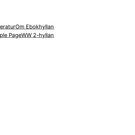
teratur
Om Ebokhyllan
ple Page
WW 2-hyllan