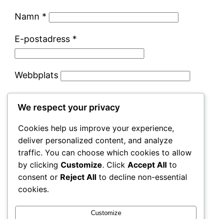
Namn
*
E-postadress
*
Webbplats
Spara mitt namn, min e-postadress och
We respect your privacy
webbplats i denna webbläsare till nästa gång
jag skriver en kommentar.
Cookies help us improve your experience,
deliver personalized content, and analyze
traffic. You can choose which cookies to allow
by clicking
Customize
. Click
Accept All
to
consent or
Reject All
to decline non-essential
cookies.
Customize