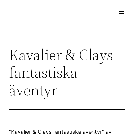
Hoppa
till
innehåll
Kavalier & Clays
fantastiska
äventyr
”Kavalier & Clays fantastiska äventyr” av