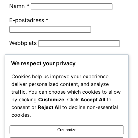
Namn
*
E-postadress
*
Webbplats
Spara mitt namn, min e-postadress och
We respect your privacy
webbplats i denna webbläsare till nästa gång
jag skriver en kommentar.
Cookies help us improve your experience,
deliver personalized content, and analyze
traffic. You can choose which cookies to allow
by clicking
Customize
. Click
Accept All
to
consent or
Reject All
to decline non-essential
cookies.
Customize