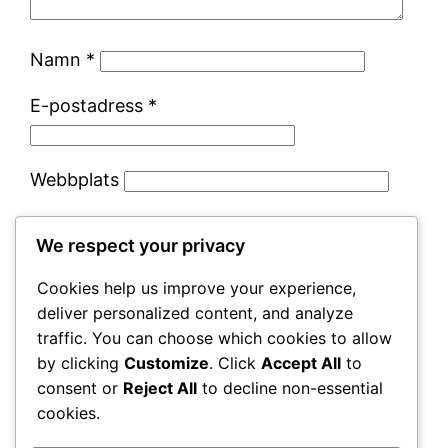
Namn
*
E-postadress
*
Webbplats
Spara mitt namn, min e-postadress och
We respect your privacy
webbplats i denna webbläsare till nästa gång
jag skriver en kommentar.
Cookies help us improve your experience,
deliver personalized content, and analyze
traffic. You can choose which cookies to allow
by clicking
Customize
. Click
Accept All
to
consent or
Reject All
to decline non-essential
cookies.